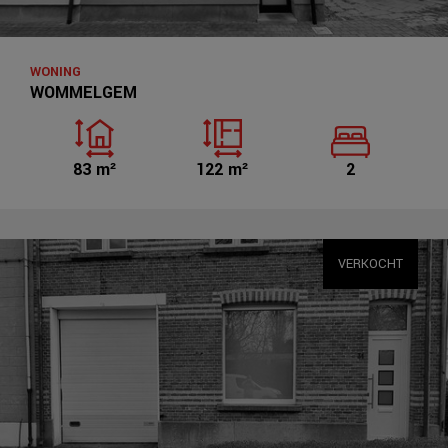
WONING
WOMMELGEM
83 m²
122 m²
2
VERKOCHT