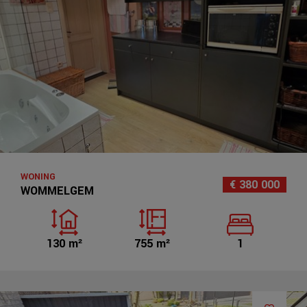
WONING
€ 380 000
WOMMELGEM
130 m²
755 m²
1