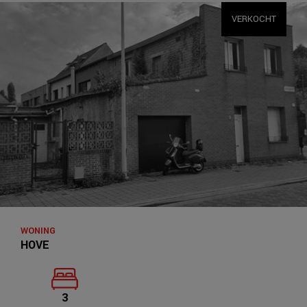
VERKOCHT
WONING
HOVE
3