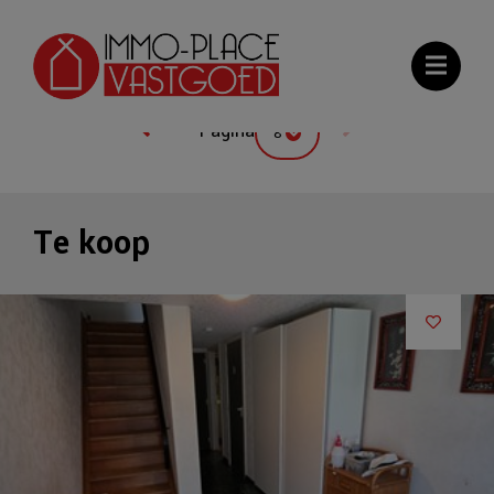
Galerij
Kaart
Meest recente
Pagina
8
Te koop