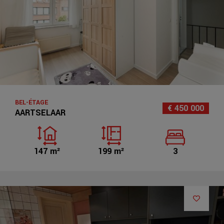
BEL-ÉTAGE
€ 450 000
AARTSELAAR
147 m²
199 m²
3