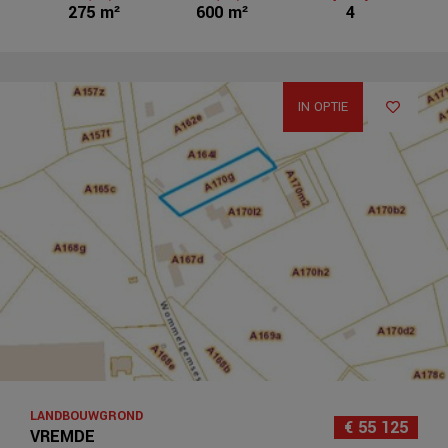
275 m²
600 m²
4
IN OPTIE
LANDBOUWGROND
€ 55 125
VREMDE