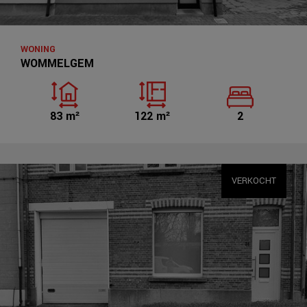
WONING
WOMMELGEM
83 m²
122 m²
2
VERKOCHT