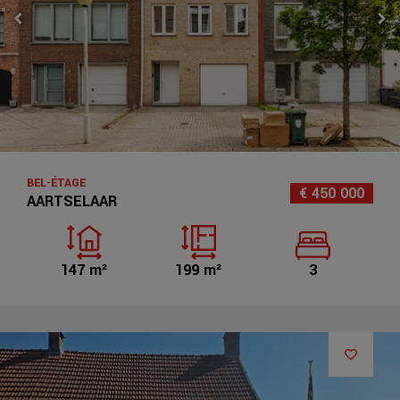
BEL-ÉTAGE
€ 450 000
AARTSELAAR
147 m²
199 m²
3