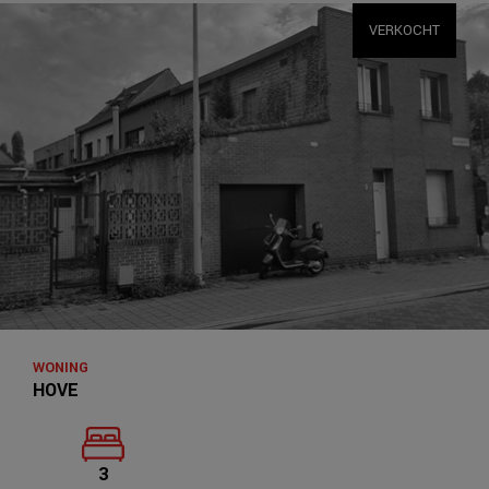
VERKOCHT
WONING
HOVE
3