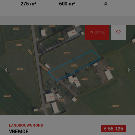
275 m²
600 m²
4
IN OPTIE
LANDBOUWGROND
€ 55 125
VREMDE