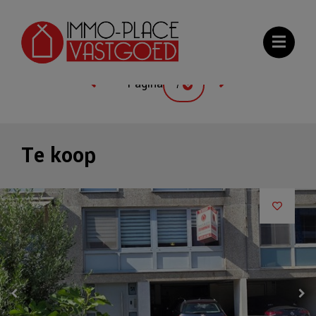
Galerij
Kaart
Meest recente
Pagina
7
Te koop