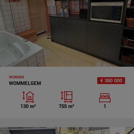
WONING
€ 380 000
WOMMELGEM
130 m²
755 m²
1