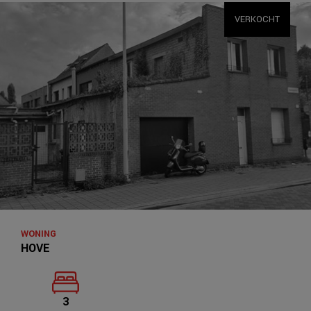
VERKOCHT
WONING
HOVE
3