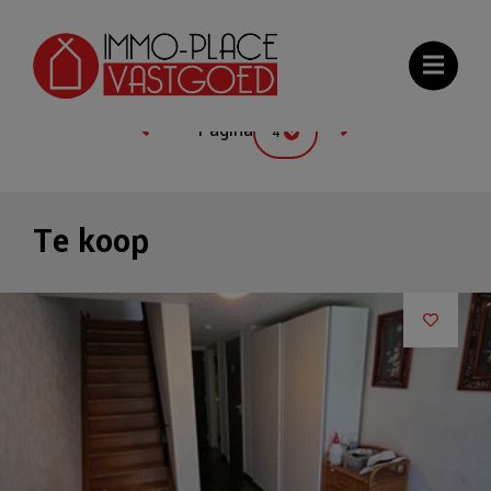
Galerij
Kaart
Meest recente
Pagina
4
Te koop