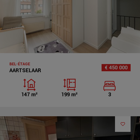
BEL-ÉTAGE
€ 450 000
AARTSELAAR
147 m²
199 m²
3