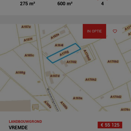
275 m²
600 m²
4
IN OPTIE
LANDBOUWGROND
€ 55 125
VREMDE