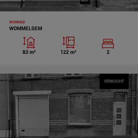
WONING
WOMMELGEM
83 m²
122 m²
2
VERKOCHT