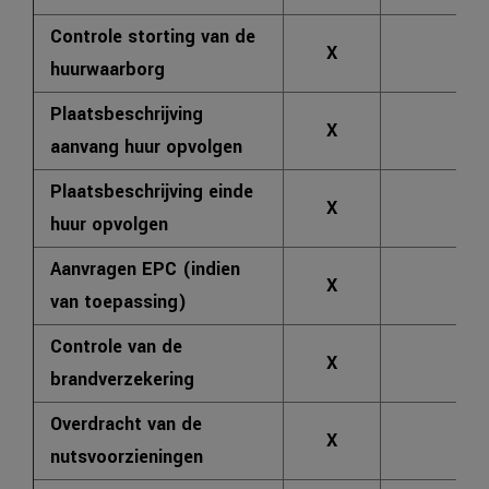
Controle storting van de
X
X
huurwaarborg
Plaatsbeschrijving
X
X
aanvang huur opvolgen
Plaatsbeschrijving einde
X
X
huur opvolgen
Aanvragen EPC (indien
X
X
van toepassing)
Controle van de
X
X
brandverzekering
Overdracht van de
X
X
nutsvoorzieningen