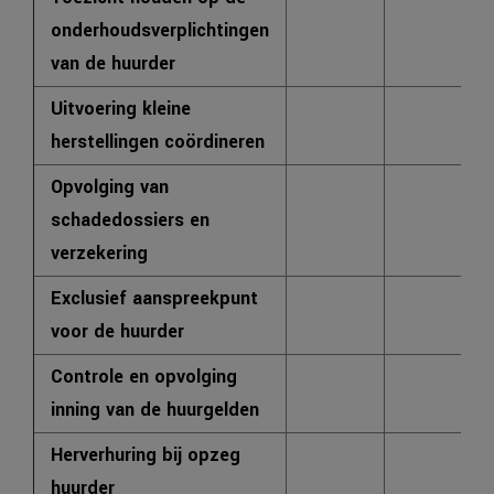
onderhoudsverplichtingen
X
van de huurder
Uitvoering kleine
X
herstellingen coördineren
Opvolging van
schadedossiers en
X
verzekering
Exclusief aanspreekpunt
X
voor de huurder
Controle en opvolging
X
inning van de huurgelden
Herverhuring bij opzeg
X
huurder