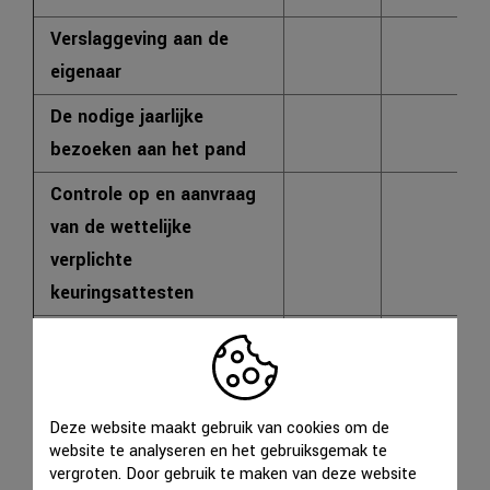
Verslaggeving aan de
X
eigenaar
De nodige jaarlijke
X
bezoeken aan het pand
Controle op en aanvraag
van de wettelijke
X
verplichte
keuringsattesten
Toezicht op
onderhoudsverplichtingen
X
van de huurder
Deze website maakt gebruik van cookies om de
Controle op de facturatie
website te analyseren en het gebruiksgemak te
X
vergroten. Door gebruik te maken van deze website
van derden