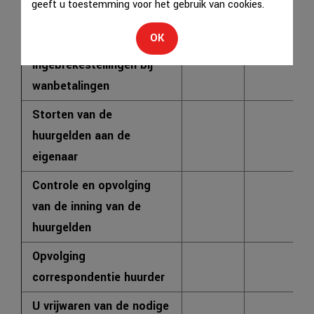
geeft u toestemming voor het gebruik van cookies.
Versturen van
OK
aanmaningen en
X
ingebrekestellingen bij
wanbetalingen
Storten van de
huurgelden aan de
X
eigenaar
Controle en opvolging
van de inning van de
X
huurgelden
Opvolging
X
correspondentie huurder
U vrijwaren van de nodige