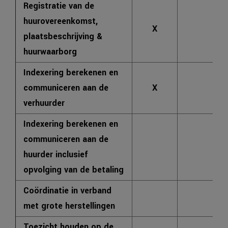
Registratie van de
huurovereenkomst,
X
X
plaatsbeschrijving &
huurwaarborg
Indexering berekenen en
communiceren aan de
X
X
verhuurder
Indexering berekenen en
communiceren aan de
X
huurder inclusief
opvolging van de betaling
Coördinatie in verband
X
met grote herstellingen
Toezicht houden op de