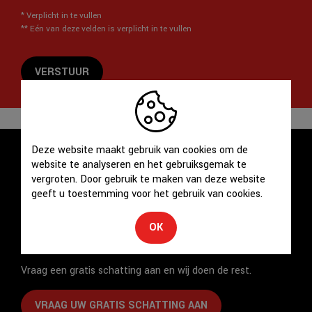
*
Verplicht in te vullen
**
Eén van deze velden is verplicht in te vullen
VERSTUUR
Deze website maakt gebruik van cookies om de
Schrijf u in en blijf op de hoogte van ons aanbod!
website te analyseren en het gebruiksgemak te
vergroten. Door gebruik te maken van deze website
MAAK EEN ZOEKOPDRACHT AAN
geeft u toestemming voor het gebruik van cookies.
OK
U wenst uw eigendom te verkopen?
Vraag een gratis schatting aan en wij doen de rest.
VRAAG UW GRATIS SCHATTING AAN