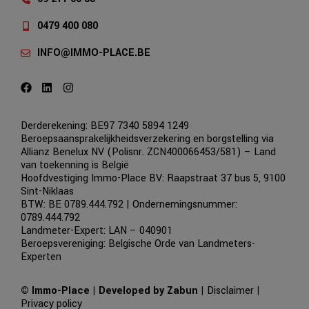
0479 400 080
INFO@IMMO-PLACE.BE
Derderekening: BE97 7340 5894 1249
Beroepsaansprakelijkheidsverzekering en borgstelling via
Allianz Benelux NV (Polisnr. ZCN400066453/581) – Land
van toekenning is België
Hoofdvestiging Immo-Place BV: Raapstraat 37 bus 5, 9100
Sint-Niklaas
BTW: BE 0789.444.792 | Ondernemingsnummer:
0789.444.792
Landmeter-Expert: LAN – 040901
Beroepsvereniging:
Belgische Orde van Landmeters-
Experten
© Immo-Place |
Developed by Zabun
|
Disclaimer
|
Privacy policy