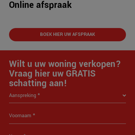
Online afspraak
BOEK HIER UW AFSPRAAK
Wilt u uw woning verkopen?
Vraag hier uw GRATIS
schatting aan!
Aanspreking *