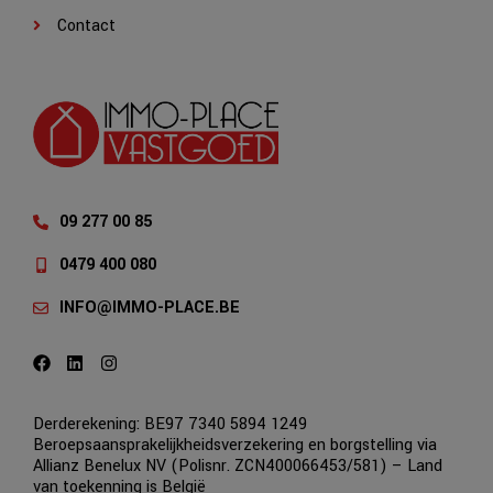
Contact
09 277 00 85
0479 400 080
INFO@IMMO-PLACE.BE
Derderekening: BE97 7340 5894 1249
Beroepsaansprakelijkheidsverzekering en borgstelling via
Allianz Benelux NV (Polisnr. ZCN400066453/581) – Land
van toekenning is België